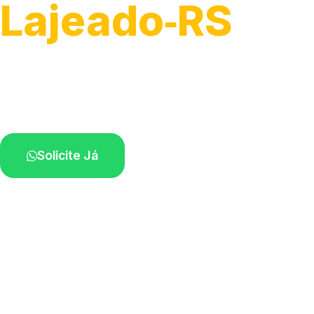
Lajeado‑RS
Soluções completas para desobstrução.
Técnicos disponíveis na sua região.
Solicite Já