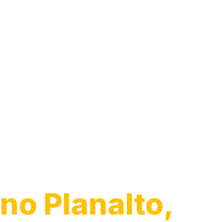
Desentupiment
Pia
no Planalto,