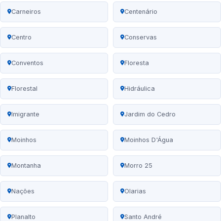
Carneiros
Centenário
Centro
Conservas
Conventos
Floresta
Florestal
Hidráulica
Imigrante
Jardim do Cedro
Moinhos
Moinhos D'Água
Montanha
Morro 25
Nações
Olarias
Planalto
Santo André