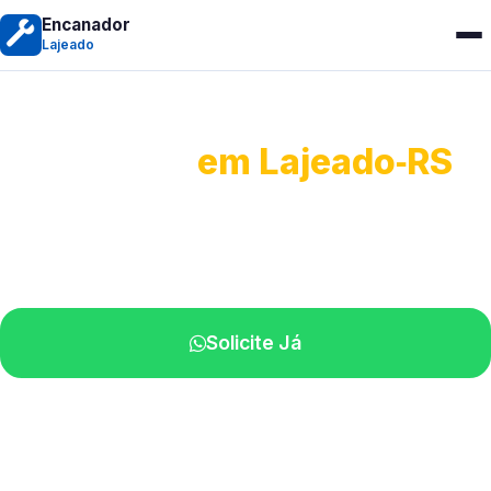
Encanador
Lajeado
Encanador
em Lajeado‑RS
Serviços hidráulicos em geral.
Profissionais perto de você.
Solicite Já