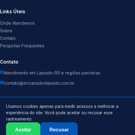
Links Úteis
Onde Atendemos
Sobre
Contato
Perguntas Frequentes
Contato
Atendimento em Lajeado-RS e regiões parceiras
contato@encanadorlajeado.com.br
Usamos cookies apenas para medir acessos e melhorar a
experiência do site. Você pode aceitar ou recusar esse
©
2026
Encanador
. Todos os direitos reservados.
rastreamento.
Política de Privacidade
Termos de Uso
Aceitar
Recusar
Sitemap