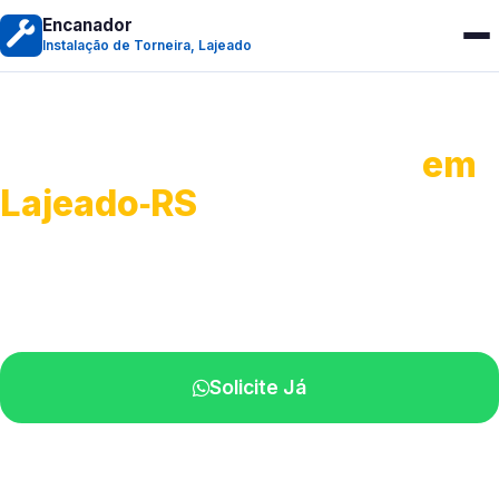
Encanador
Instalação de Torneira, Lajeado
Instalação de Torneiras
em
Lajeado‑RS
Serviços de instalação e ajustes.
Profissionais próximos de você.
Solicite Já