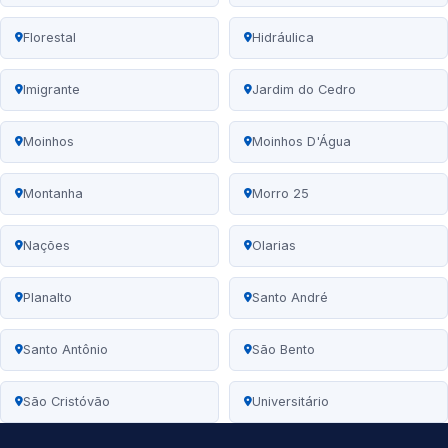
Florestal
Hidráulica
Imigrante
Jardim do Cedro
Moinhos
Moinhos D'Água
Montanha
Morro 25
Nações
Olarias
Planalto
Santo André
Santo Antônio
São Bento
São Cristóvão
Universitário