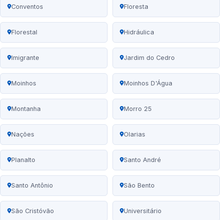
Conventos
Floresta
Florestal
Hidráulica
Imigrante
Jardim do Cedro
Moinhos
Moinhos D'Água
Montanha
Morro 25
Nações
Olarias
Planalto
Santo André
Santo Antônio
São Bento
São Cristóvão
Universitário