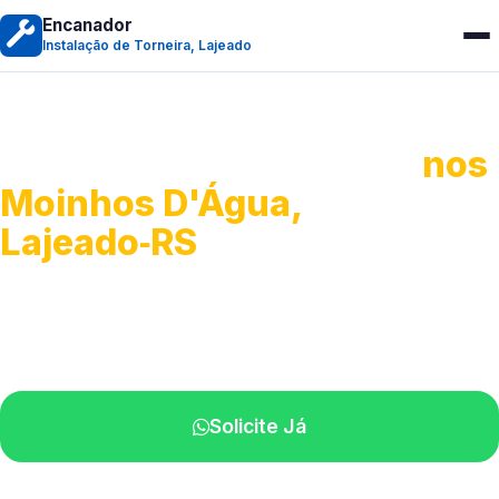
Encanador
Instalação de Torneira, Lajeado
Instalação de Torneiras
nos
Moinhos D'Água,
Lajeado‑RS
Serviços de instalação e ajustes.
Profissionais próximos de você.
Solicite Já