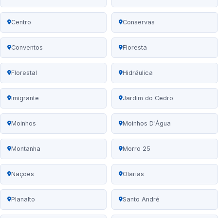
Centro
Conservas
Conventos
Floresta
Florestal
Hidráulica
Imigrante
Jardim do Cedro
Moinhos
Moinhos D'Água
Montanha
Morro 25
Nações
Olarias
Planalto
Santo André