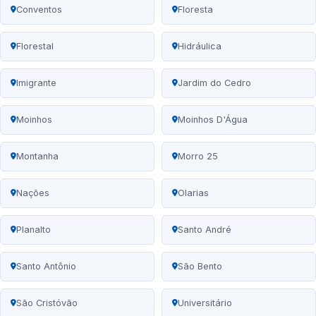
Conventos
Floresta
Florestal
Hidráulica
Imigrante
Jardim do Cedro
Moinhos
Moinhos D'Água
Montanha
Morro 25
Nações
Olarias
Planalto
Santo André
Santo Antônio
São Bento
São Cristóvão
Universitário