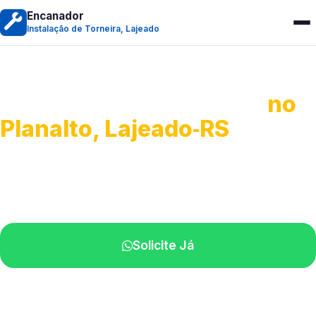
Encanador
Instalação de Torneira, Lajeado
Instalação de Torneiras
no
Planalto, Lajeado‑RS
Serviços de instalação e ajustes.
Profissionais próximos de você.
Solicite Já