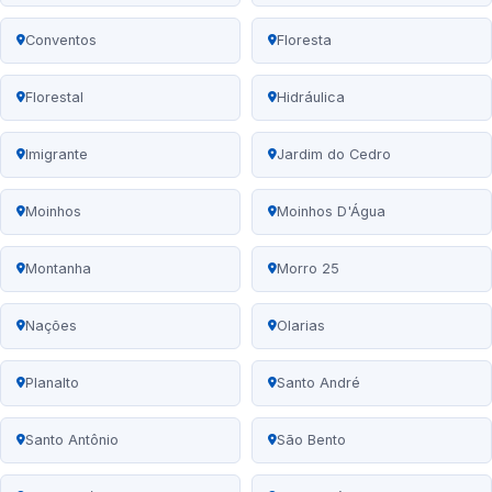
Conventos
Floresta
Florestal
Hidráulica
Imigrante
Jardim do Cedro
Moinhos
Moinhos D'Água
Montanha
Morro 25
Nações
Olarias
Planalto
Santo André
Santo Antônio
São Bento