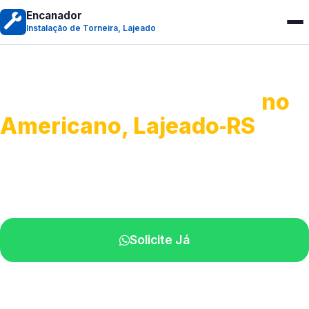
Encanador
Instalação de Torneira, Lajeado
Instalação de Torneiras
no
Americano, Lajeado‑RS
Serviços de instalação e ajustes.
Profissionais próximos de você.
Solicite Já