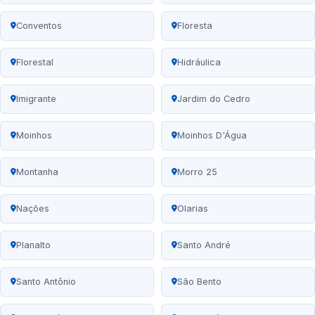
Conventos
Floresta
Florestal
Hidráulica
Imigrante
Jardim do Cedro
Moinhos
Moinhos D'Água
Montanha
Morro 25
Nações
Olarias
Planalto
Santo André
Santo Antônio
São Bento