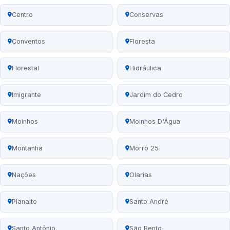
Centro
Conservas
Conventos
Floresta
Florestal
Hidráulica
Imigrante
Jardim do Cedro
Moinhos
Moinhos D'Água
Montanha
Morro 25
Nações
Olarias
Planalto
Santo André
Santo Antônio
São Bento