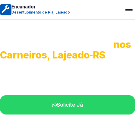
Encanador
Desentupimento de Pia, Lajeado
Desentupimento de Pia
nos
Carneiros, Lajeado‑RS
Soluções completas para desobstrução.
Técnicos disponíveis na sua região.
Solicite Já