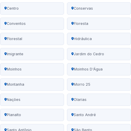
Centro
Conservas
Conventos
Floresta
Florestal
Hidráulica
Imigrante
Jardim do Cedro
Moinhos
Moinhos D'Água
Montanha
Morro 25
Nações
Olarias
Planalto
Santo André
Santo Antônio
São Bento