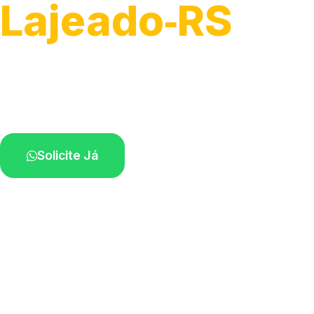
Lajeado‑RS
Soluções completas para desobstrução.
Técnicos disponíveis na sua região.
Solicite Já