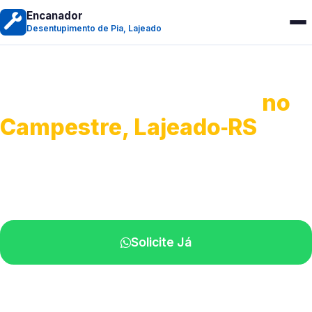
Encanador
Desentupimento de Pia, Lajeado
Desentupimento de Pia
no
Campestre, Lajeado‑RS
Soluções completas para desobstrução.
Técnicos disponíveis na sua região.
Solicite Já