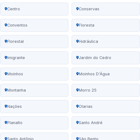
Centro
Conservas
Conventos
Floresta
Florestal
Hidráulica
Imigrante
Jardim do Cedro
Moinhos
Moinhos D'Água
Montanha
Morro 25
Nações
Olarias
Planalto
Santo André
Santo Antônio
São Bento