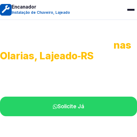
Encanador
Instalação de Chuveiro, Lajeado
Instalação de Chuveiro
nas
Olarias, Lajeado‑RS
Serviços de montagem e substituição.
Técnicos disponíveis na sua região.
Solicite Já