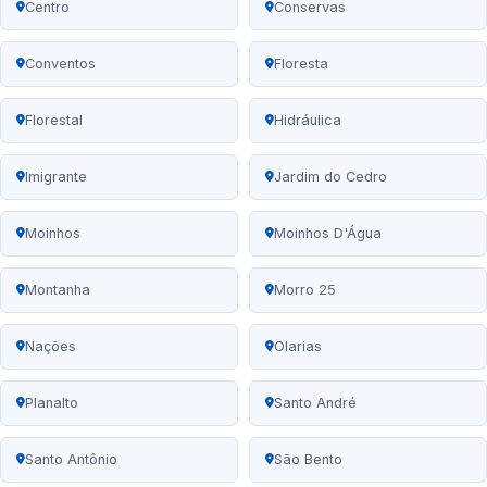
Centro
Conservas
Conventos
Floresta
Florestal
Hidráulica
Imigrante
Jardim do Cedro
Moinhos
Moinhos D'Água
Montanha
Morro 25
Nações
Olarias
Planalto
Santo André
Santo Antônio
São Bento