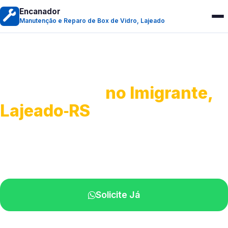
Encanador
Manutenção e Reparo de Box de Vidro, Lajeado
Manutenção e Reparo de
Box de Vidro
no Imigrante,
Lajeado‑RS
Serviços especializados em box.
Técnicos próximos a você.
Solicite Já