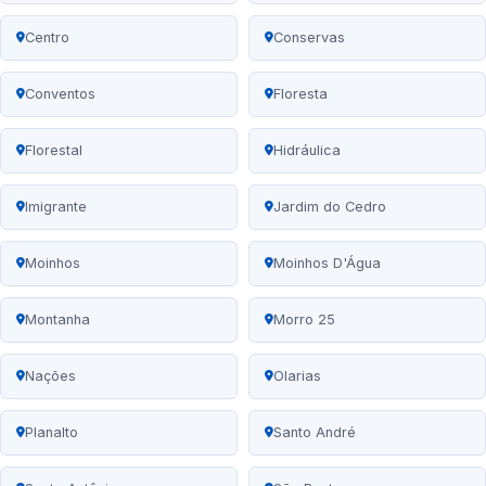
Centro
Conservas
Conventos
Floresta
Florestal
Hidráulica
Imigrante
Jardim do Cedro
Moinhos
Moinhos D'Água
Montanha
Morro 25
Nações
Olarias
Planalto
Santo André