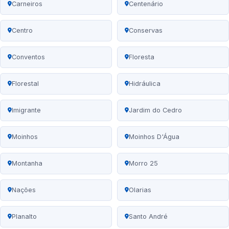
Carneiros
Centenário
Centro
Conservas
Conventos
Floresta
Florestal
Hidráulica
Imigrante
Jardim do Cedro
Moinhos
Moinhos D'Água
Montanha
Morro 25
Nações
Olarias
Planalto
Santo André