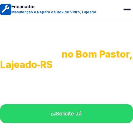
Encanador
Manutenção e Reparo de Box de Vidro, Lajeado
Manutenção e Reparo de
Box de Vidro
no Bom Pastor,
Lajeado‑RS
Serviços especializados em box.
Técnicos próximos a você.
Solicite Já