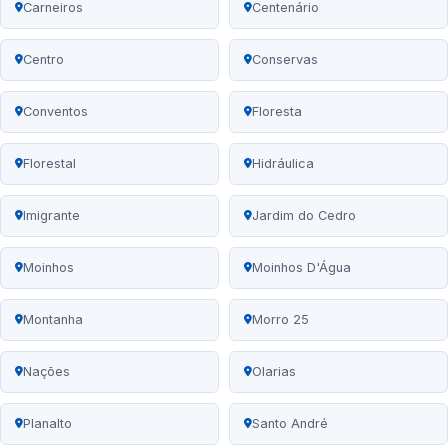
Carneiros
Centenário
Centro
Conservas
Conventos
Floresta
Florestal
Hidráulica
Imigrante
Jardim do Cedro
Moinhos
Moinhos D'Água
Montanha
Morro 25
Nações
Olarias
Planalto
Santo André