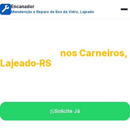
Encanador
Manutenção e Reparo de Box de Vidro, Lajeado
Manutenção e Reparo de
Box de Vidro
nos Carneiros,
Lajeado‑RS
Serviços especializados em box.
Técnicos próximos a você.
Solicite Já