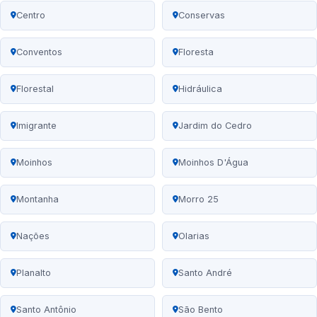
Centro
Conservas
Conventos
Floresta
Florestal
Hidráulica
Imigrante
Jardim do Cedro
Moinhos
Moinhos D'Água
Montanha
Morro 25
Nações
Olarias
Planalto
Santo André
Santo Antônio
São Bento