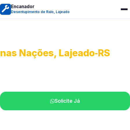
Encanador
Desentupimento de Ralo, Lajeado
Desentupimento de Ralo
nas Nações, Lajeado‑RS
Serviços de desobstrução de ralos.
Especialistas próximos de você.
Solicite Já