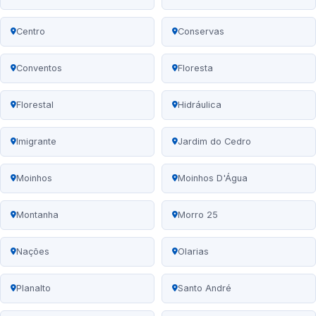
Centro
Conservas
Conventos
Floresta
Florestal
Hidráulica
Imigrante
Jardim do Cedro
Moinhos
Moinhos D'Água
Montanha
Morro 25
Nações
Olarias
Planalto
Santo André