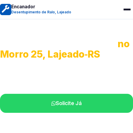
Encanador
Desentupimento de Ralo, Lajeado
Desentupimento de Ralo
no
Morro 25, Lajeado‑RS
Serviços de desobstrução de ralos.
Especialistas próximos de você.
Solicite Já