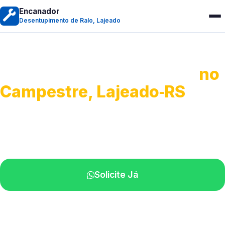
Encanador
Desentupimento de Ralo, Lajeado
Desentupimento de Ralo
no
Campestre, Lajeado‑RS
Serviços de desobstrução de ralos.
Especialistas próximos de você.
Solicite Já