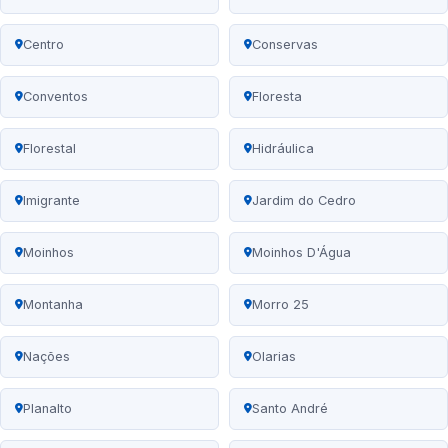
Centro
Conservas
Conventos
Floresta
Florestal
Hidráulica
Imigrante
Jardim do Cedro
Moinhos
Moinhos D'Água
Montanha
Morro 25
Nações
Olarias
Planalto
Santo André