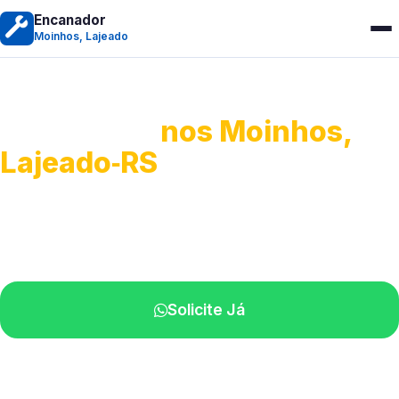
Encanador
Moinhos, Lajeado
Encanador
nos Moinhos,
Lajeado‑RS
Serviços hidráulicos em geral.
Profissionais perto de você.
Solicite Já