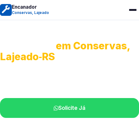
Encanador
Conservas, Lajeado
Encanador
em Conservas,
Lajeado‑RS
Serviços hidráulicos em geral.
Profissionais perto de você.
Solicite Já