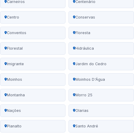
Carneiros
Centenário
Centro
Conservas
Conventos
Floresta
Florestal
Hidráulica
Imigrante
Jardim do Cedro
Moinhos
Moinhos D'Água
Montanha
Morro 25
Nações
Olarias
Planalto
Santo André