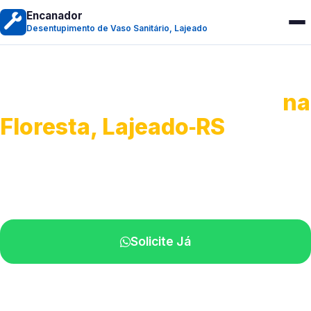
Encanador
Desentupimento de Vaso Sanitário, Lajeado
Desentupimento de Vaso
na
Floresta, Lajeado‑RS
Soluções rápidas para entupimentos.
Atendimento ágil próximo de você.
Solicite Já