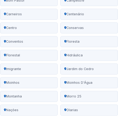
Bom Pastor
Campestre
Carneiros
Centenário
Centro
Conservas
Conventos
Floresta
Florestal
Hidráulica
Imigrante
Jardim do Cedro
Moinhos
Moinhos D'Água
Montanha
Morro 25
Nações
Olarias