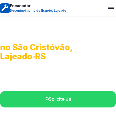
Encanador
Desentupimento de Esgoto, Lajeado
Desentupimento de Esgoto
no São Cristóvão,
Lajeado‑RS
Desobstrução de redes de esgoto.
Equipe especializada perto de você.
Solicite Já