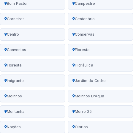
Bom Pastor
Campestre
Carneiros
Centenário
Centro
Conservas
Conventos
Floresta
Florestal
Hidráulica
Imigrante
Jardim do Cedro
Moinhos
Moinhos D'Água
Montanha
Morro 25
Nações
Olarias