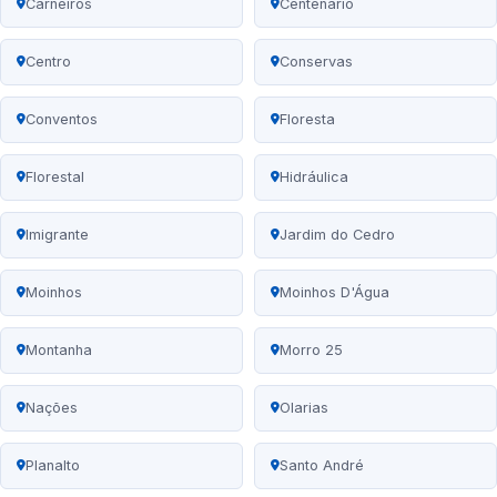
Carneiros
Centenário
Centro
Conservas
Conventos
Floresta
Florestal
Hidráulica
Imigrante
Jardim do Cedro
Moinhos
Moinhos D'Água
Montanha
Morro 25
Nações
Olarias
Planalto
Santo André