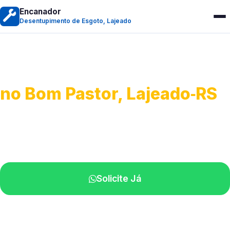
Encanador
Desentupimento de Esgoto, Lajeado
Desentupimento de Esgoto
no Bom Pastor, Lajeado‑RS
Desobstrução de redes de esgoto.
Equipe especializada perto de você.
Solicite Já