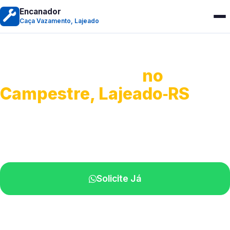
Encanador
Caça Vazamento, Lajeado
Caça Vazamento
no
Campestre, Lajeado‑RS
Detecção profissional de vazamentos.
Técnicos especializados perto de você.
Solicite Já