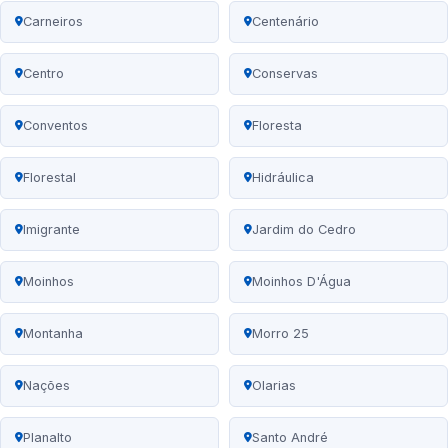
Carneiros
Centenário
Centro
Conservas
Conventos
Floresta
Florestal
Hidráulica
Imigrante
Jardim do Cedro
Moinhos
Moinhos D'Água
Montanha
Morro 25
Nações
Olarias
Planalto
Santo André